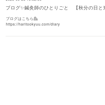
ブログ✨鍼灸師のひとりごと 【秋分の日と東洋
ブログはこちら💁
https://haritookyuu.com/diary