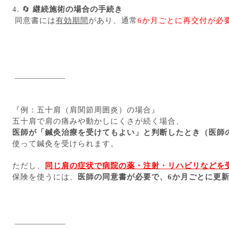
4.
🔄
継続施術の場合の手続き
同意書には
有効期間
があり、通常
6か月ごとに再交付が必
___________
『例：五十肩（肩関節周囲炎）の場合』
五十肩で肩の痛みや動かしにくさが続く場合、
医師が「鍼灸治療を受けてもよい」と判断したとき（
医師
使って鍼灸を受けられます。
ただし、
同じ肩の症状で病院の薬・注射・リハビリなどを
保険を使うには、
医師の同意書が必要で、6か月ごとに更
___________