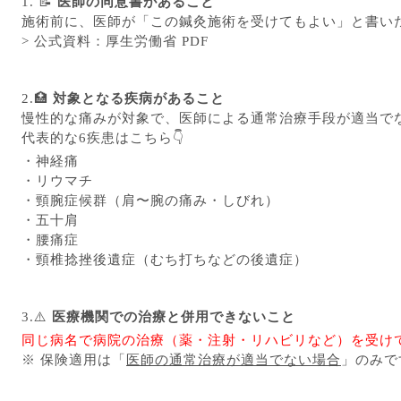
1. 📝
医師の同意書があること
施術前に、医師が「この鍼灸施術を受けてもよい」と書い
> 公式資料：
厚生労働省 PDF
2.🏥
対象となる疾病があること
慢性的な痛みが対象で、医師による通常治療手段が適当で
代表的な6疾患はこちら👇
・神経痛
・リウマチ
・頸腕症候群（肩〜腕の痛み・しびれ）
・五十肩
・腰痛症
・頸椎捻挫後遺症（むち打ちなどの後遺症）
3.⚠️
医療機関での治療と併用できないこと
同じ病名で病院の治療（薬・注射・リハビリなど）を受け
※ 保険適用は「
医師の通常治療が適当でない場合
」のみで