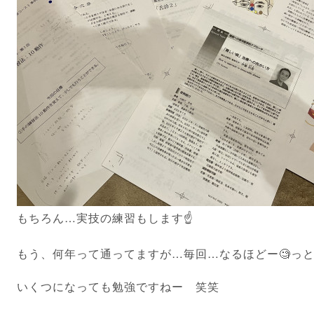
もちろん…実技の練習もします☝️
もう、何年って通ってますが…毎回…なるほどー🧐っと
いくつになっても勉強ですねー 笑笑