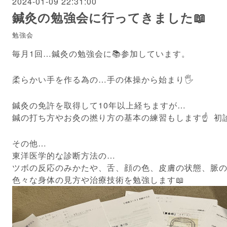
2024-01-09 22:31:00
鍼灸の勉強会に行ってきました📖
勉強会
毎月1回…鍼灸の勉強会に📚参加しています。
柔らかい手を作る為の…手の体操から始まり🖐️
鍼灸の免許を取得して10年以上経ちますが…
鍼の打ち方やお灸の撚り方の基本の練習もします☝️ 初診
その他…
東洋医学的な診断方法の…
ツボの反応のみかたや、舌、顔の色、皮膚の状態、脈
色々な身体の見方や治療技術を勉強します📖