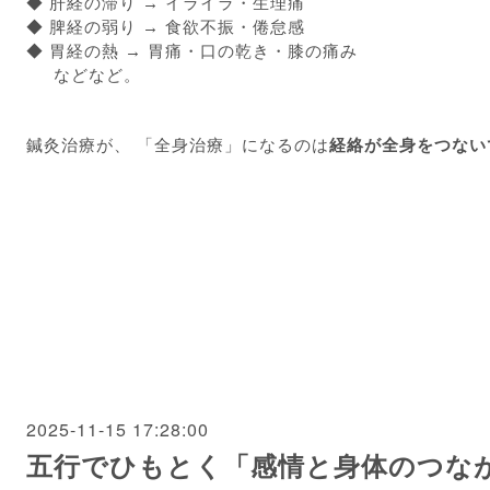
◆ 肝経の滞り → イライラ・生理痛
◆ 脾経の弱り → 食欲不振・倦怠感
◆ 胃経の熱 → 胃痛・口の乾き・膝の痛み
などなど。
鍼灸治療が、 「全身治療」になるのは
経絡が全身をつない
2025-11-15 17:28:00
五行でひもとく「感情と身体のつな