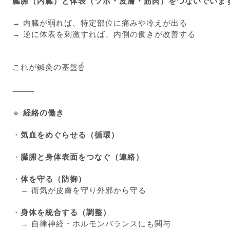
臓腑（内臓）と体表（ツボ・皮膚・筋肉）をつないでいま
→ 内臓が弱れば、特定部位に痛みや冷えが出る
→ 逆に体表を刺激すれば、内側の働きが改善する
これが鍼灸の基盤☝️
⸻
🔹
経絡の働き
・
気血をめぐらせる（循環）
・
臓腑と身体表面をつなぐ（連絡）
・
体を守る（防御）
→ 衛気が皮膚を守り外邪から守る
・
身体を統合する（調整）
→ 自律神経・ホルモンバランスにも関与