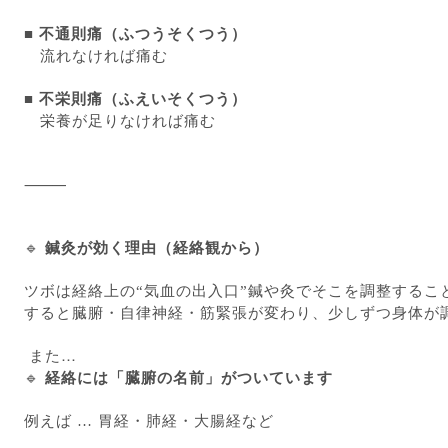
■
不通則痛（ふつうそくつう）
流れなければ痛む
■
不栄則痛（ふえいそくつう）
栄養が足りなければ痛む
⸻
🔹
鍼灸が効く理由（経絡観から）
ツボは経絡上の“気血の出入口”鍼や灸でそこを調整するこ
すると臓腑・自律神経・筋緊張が変わり、少しずつ身体が
また…
🔹
経絡には「臓腑の名前」がついています
例えば … 胃経・肺経・大腸経など