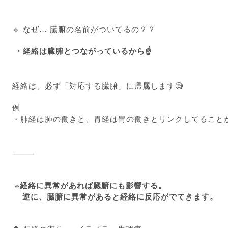
🔹 なぜ… 臓腑の名前がついてるの？？
・経絡は臓腑とつながっているから☝️
経絡は、必ず「対応する臓腑」に帰属します🧐
例
・肺経は肺の働きと、胃経は胃の働きとリンクしてることが
⸻
※
経絡に異常があれば臓腑にも影響する。
逆に、臓腑に異常があると経絡に反応がでてきます。