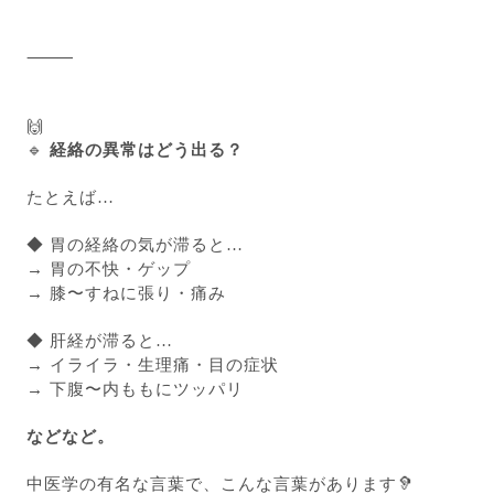
⸻
🙌
🔹
経絡の異常はどう出る？
たとえば…
◆ 胃の経絡の気が滞ると…
→ 胃の不快・ゲップ
→ 膝〜すねに張り・痛み
◆ 肝経が滞ると…
→ イライラ・生理痛・目の症状
→ 下腹〜内ももにツッパリ
などなど。
中医学の有名な言葉で、こんな言葉があります🦻