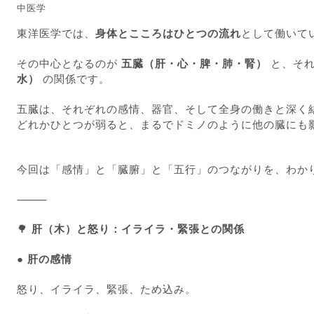
中医学
東洋医学では、
身体とこころはひとつの流れ
として働いて
その中心となるのが
五臓（肝・心・脾・肺・腎）
と、そ
水）
の関係です。
五臓は、それぞれの感情、器官、そして全身の働きと深く
どれかひとつが弱ると、まるでドミノのように他の臓にも
今回は「感情」と「臓腑」と「五行」のつながりを、わか
⸻
🌳
肝（木）と怒り：イライラ・緊張との関係
● 肝の感情
怒り、イライラ、緊張、ため込み。